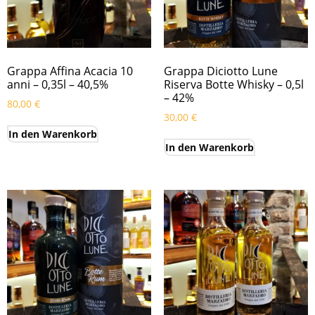
Grappa Affina Acacia 10
Grappa Diciotto Lune
anni – 0,35l – 40,5%
Riserva Botte Whisky – 0,5l
– 42%
80,00
€
30,00
€
In den Warenkorb
In den Warenkorb